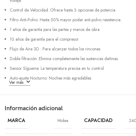
voltaje.
Control de Velocidad: Ofrece hasta 3
opciones de potencia.
Filtro Anti-Polvo: Hasta 50% mayor poder anti-polvo resistencia.
1 años de garantía para las partes y manos de obra.
10 años de garantía para el compresor.
Flujo de Aire 3D : Para alcanzar todos los rincones.
Doble filtración: El
imina completamente las sustancias dañinas.
Sensor Sígueme: La temperatura precisa en tu control.
Auto-ajuste Nocturno: Noches más agradables.
Ver más
Incluye
(1) Evaporador Midea (Unidad interna).
(1) Condensador Midea (Unidad externa).
Información adicional
MARCA
CAPACIDAD
Midea
24