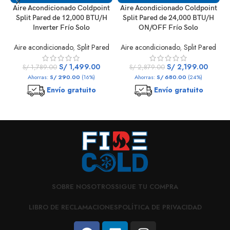
Aire Acondicionado Coldpoint
Aire Acondicionado Coldpoint
A
Split Pared de 12,000 BTU/H
Split Pared de 24,000 BTU/H
Inverter Frío Solo
ON/OFF Frío Solo
Aire acondicionado
,
Split Pared
Aire acondicionado
,
Split Pared
S/
1,499.00
S/
2,199.00
S/
1,789.00
S/
2,879.00
Ahorras:
S/
290.00
(16%)
Ahorras:
S/
680.00
(24%)
Envío gratuito
Envío gratuito
SOBRE NOSOTROS
SIGUE TU COMPRA
LIBRO DE RECLAMACIONES
POLÍTICA DE PRIVACIDAD