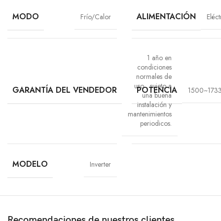
MODO
ALIMENTACIÓN
Frío/Calor
Eléct
1 año en
condiciones
normales de
uso
,
sujeto a
GARANTÍA DEL VENDEDOR
POTENCIA
1500~173
una buena
instalación y
mantenimientos
periodicos.
MODELO
Inverter
Recomendaciones de nuestros clientes