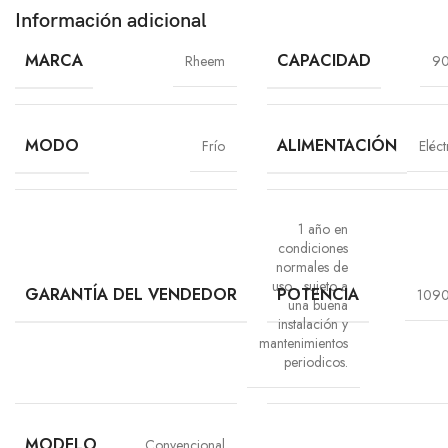
Información adicional
MARCA
CAPACIDAD
Rheem
9
MODO
ALIMENTACIÓN
Frío
Eléct
1 año en
condiciones
normales de
uso
,
sujeto a
GARANTÍA DEL VENDEDOR
POTENCIA
109
una buena
instalación y
mantenimientos
periodicos.
MODELO
Convencional