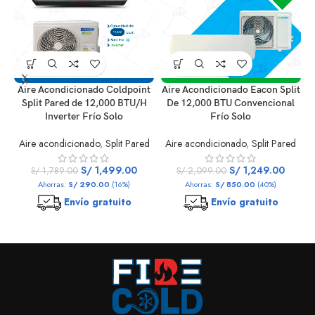
Aire Acondicionado Coldpoint
Aire Acondicionado Eacon Split
A
Split Pared de 12,000 BTU/H
De 12,000 BTU Convencional
Inverter Frío Solo
Frío Solo
Aire acondicionado
,
Split Pared
Aire acondicionado
,
Split Pared
S/
1,499.00
S/
1,249.00
S/
1,789.00
S/
2,099.00
Ahorras:
S/
290.00
(16%)
Ahorras:
S/
850.00
(40%)
Envío gratuito
Envío gratuito