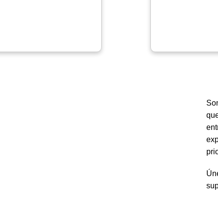
Som
que
ent
exp
pri
Úne
sup