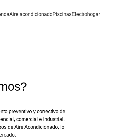
enda
Aire acondicionado
Piscinas
Electrohogar
Nosotros
omos?
nto preventivo y correctivo de
ncial, comercial e Industrial.
pos de Aire Acondicionado, lo
ercado.