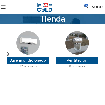
0
S/
0.00
Tienda
Aire acondicionado
Ventilación
117 productos
8 productos