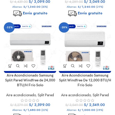
S/
3,099.00
S/
3,049.00
S/
4,439.00
S/
4,289.00
Ahorras:
S/
1,340.00
(30%)
Ahorras:
S/
1,240.00
(29%)
Envío gratuito
Envío gratuito
-32%
-28%
Aire Acondicionado Samsung
Aire Acondicionado Samsung
Split Pared Windfree de 24,000
Split Windfree De 12,000 BTU/H
BTU/H Frío Solo
Frío Solo
Aire acondicionado
,
Split Pared
Aire acondicionado
,
Split Pared
S/
3,599.00
S/
2,549.00
S/
5,279.00
S/
3,549.00
Ahorras:
S/
1,680.00
(32%)
Ahorras:
S/
1,000.00
(28%)