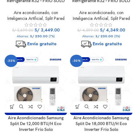
Refrigerante R32 – FRÍO SOLO
Refrigerante R32 – FRÍO SOLO
Aire acondicionado
,
con
Aire acondicionado
,
con
Inteligencia Artificial
,
Split Pared
Inteligencia Artificial
,
Split Pared
S/
3,449.00
S/
4,349.00
S/
3,699.00
S/
4,599.00
Ahorras:
S/
250.00
(7%)
Ahorras:
S/
250.00
(5%)
Envío gratuito
Envío gratuito
-32%
-30%
Aire Acondicionado Samsung
Aire Acondicionado Samsung
Split De 12,000 BTU/H Eco
Split De 18,000 BTU/H Eco
Inverter Frío Solo
Inverter Frío Solo