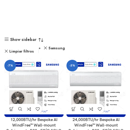
Show sidebar
Samsung
Limpiar filtros
-7%
-5%
12,000BTU/hr Bespoke AI
24,000BTU/hr Bespoke AI
WindFree™ Wall-mount
WindFree™ Wall-mount