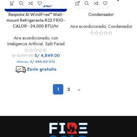
Bespoke AI WindFree™ Wall-
Condensador
mount Refrigerante R32 FRIO-
Aire acondicionado
,
Condensador
CALOR – 24,000 BTU/hr
Aire acondicionado
,
con
Inteligencia Artificial
,
Split Pared
S/
4,849.00
S/
5,299.00
Ahorras:
S/
450.00
(8%)
Envío gratuito
1
2
→