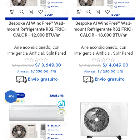
Bespoke AI WindFree™ Wall-
Bespoke AI WindFree™ Wall-
mount Refrigerante R32 FRIO-
mount Refrigerante R32 FRIO-
CALOR – 12,000 BTU/hr
CALOR – 18,000 BTU/hr
Aire acondicionado
,
con
Aire acondicionado
,
con
Inteligencia Artificial
,
Split Pared
Inteligencia Artificial
,
Split Pared
S/
3,649.00
S/
4,049.00
S/
3,999.00
S/
4,299.00
Ahorras:
S/
350.00
(9%)
Ahorras:
S/
250.00
(6%)
Envío gratuito
Envío gratuito
-8%