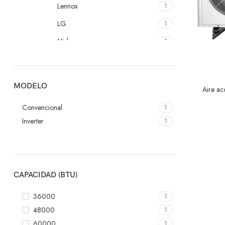
Lennox
1
LG
1
Midea
1
Samsung
1
York
1
MODELO
Aire ac
Convencional
1
Inverter
1
CAPACIDAD (BTU)
36000
1
48000
1
60000
1