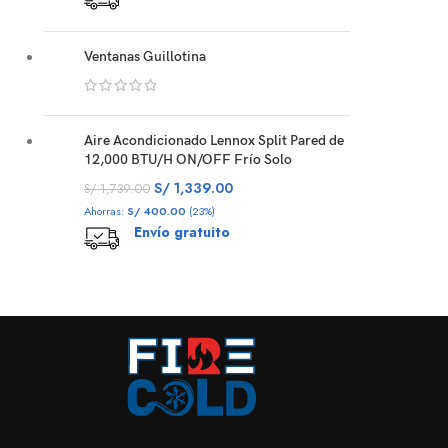
Ventanas Guillotina
Aire Acondicionado Lennox Split Pared de
12,000 BTU/H ON/OFF Frío Solo
S/
1,339.00
S/
1,739.00
Ahorras:
S/
400.00
(23%)
Envío gratuito