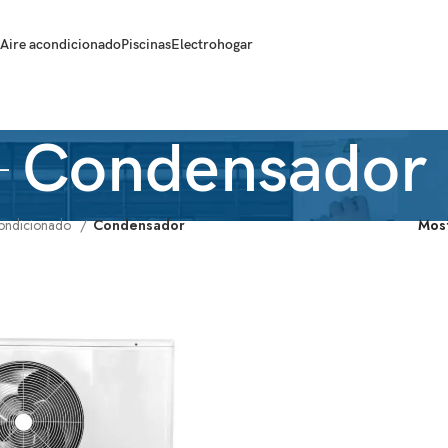
Aire acondicionado
Piscinas
Electrohogar
Condensador
condicionado
Condensador
Mos