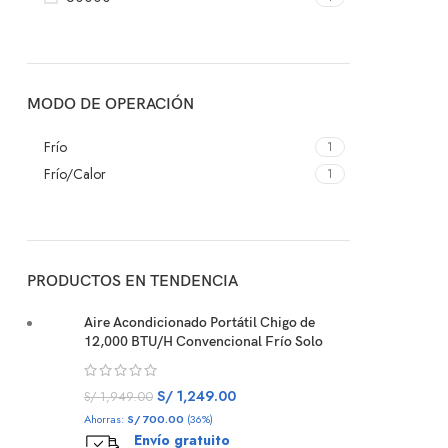
MODO DE OPERACIÓN
Frío
1
Frío/Calor
1
PRODUCTOS EN TENDENCIA
Aire Acondicionado Portátil Chigo de
12,000 BTU/H Convencional Frío Solo
S/
1,249.00
S/
1,949.00
Ahorras:
S/
700.00
(36%)
Envío gratuito