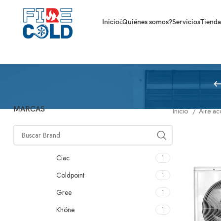
Inicio
¿Quiénes somos?
Servicios
Tienda
MARCAS
Inicio
Aire a
Ciac
1
Coldpoint
1
Gree
1
Khöne
1