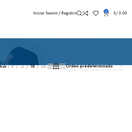
0
Iniciar Sesión / Registro
S/
0.00
trar
9
12
18
24