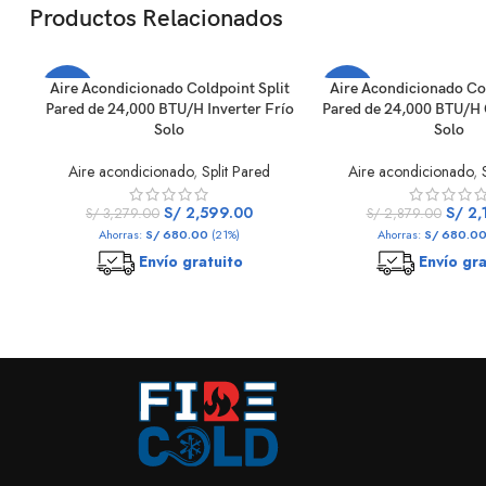
Productos Relacionados
Aire Acondicionado Coldpoint Split
Aire Acondicionado Col
-21%
-24%
Pared de 24,000 BTU/H Inverter Frío
Pared de 24,000 BTU/H
Solo
Solo
Aire acondicionado
,
Split Pared
Aire acondicionado
,
S/
2,599.00
S/
2,
S/
3,279.00
S/
2,879.00
Ahorras:
S/
680.00
(21%)
Ahorras:
S/
680.0
Envío gratuito
Envío gra