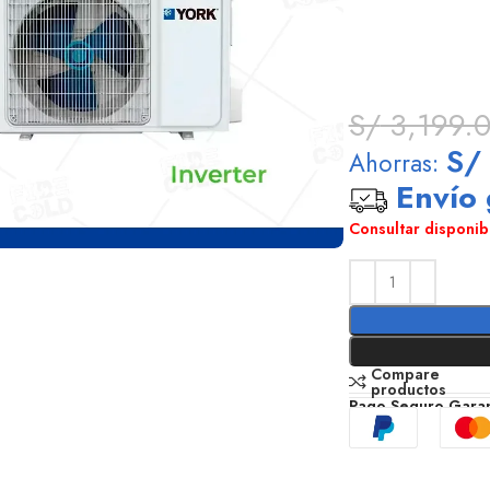
S/
3,199.
S/
Ahorras:
Envío 
Consultar disponi
Compare
productos
Pago Seguro Garan