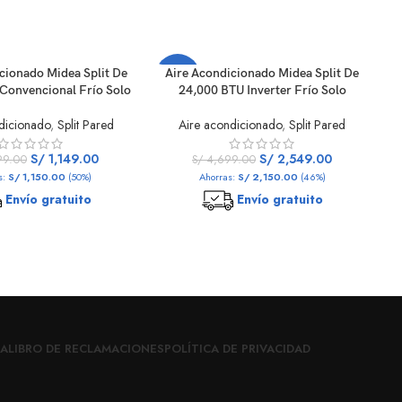
cionado Midea Split De
Aire Acondicionado Midea Split De
A
-46%
-
Convencional Frío Solo
24,000 BTU Inverter Frío Solo
dicionado
,
Split Pared
Aire acondicionado
,
Split Pared
S/
1,149.00
S/
2,549.00
9.00
S/
4,699.00
s:
S/
1,150.00
(50%)
Ahorras:
S/
2,150.00
(46%)
Envío gratuito
Envío gratuito
RA
LIBRO DE RECLAMACIONES
POLÍTICA DE PRIVACIDAD