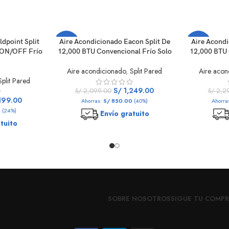
dpoint Split
Aire Acondicionado Eacon Split De
Aire Acondi
-40%
-50%
 ON/OFF Frío
12,000 BTU Convencional Frío Solo
12,000 BTU 
Aire acondicionado
,
Split Pared
Aire acon
Split Pared
S/
1,249.00
S/
2,099.00
S/
2,29
199.00
Ahorras:
S/
850.00
(40%)
Ahorra
0
(24%)
Envío gratuito
tuito
SOBRE NOSOTROS
SIGUE TU COMP