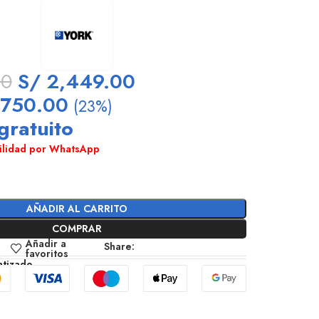
00
S/
2,449.00
750.00
(23%)
gratuito
bilidad por WhatsApp
AÑADIR AL CARRITO
COMPRAR
Añadir a
Share:
favoritos
tizado