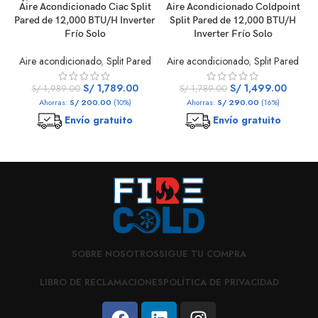
Aire Acondicionado Ciac Split
Aire Acondicionado Coldpoint
A
Pared de 12,000 BTU/H Inverter
Split Pared de 12,000 BTU/H
Frío Solo
Inverter Frío Solo
Aire acondicionado
,
Split Pared
Aire acondicionado
,
Split Pared
S/
1,789.00
S/
1,499.00
S/
1,989.00
S/
1,789.00
Ahorras:
S/
200.00
(10%)
Ahorras:
S/
290.00
(16%)
Envío gratuito
Envío gratuito
SOBRE NOSOTROS
SIGUE TU COMPRA
LIBRO DE RECLAMACIONES
POLÍTICA DE PRIVACIDAD