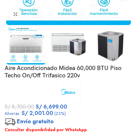
Click to enlarge
Aire Acondicionado Midea 60,000 BTU Piso
Techo On/Off Trifasico 220v
S/
8,700.00
S/
6,699.00
S/
2,001.00
Ahorras:
(23%)
Envío gratuito
Consultar disponibilidad por WhatsApp