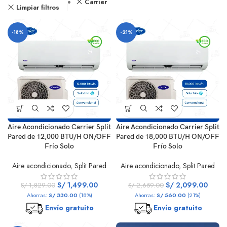
Carrier
Limpiar filtros
-18%
-21%
Aire Acondicionado Carrier Split
Aire Acondicionado Carrier Split
Pared de 12,000 BTU/H ON/OFF
Pared de 18,000 BTU/H ON/OFF
Frío Solo
Frío Solo
Aire acondicionado
,
Split Pared
Aire acondicionado
,
Split Pared
S/
1,499.00
S/
2,099.00
S/
1,829.00
S/
2,659.00
Ahorras:
S/
330.00
(18%)
Ahorras:
S/
560.00
(21%)
Envío gratuito
Envío gratuito