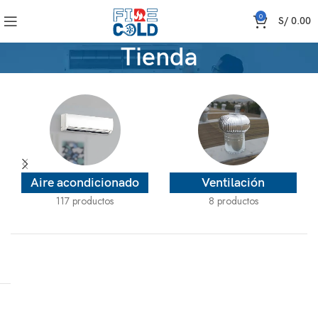
0
S/
0.00
Tienda
Aire acondicionado
Ventilación
117 productos
8 productos