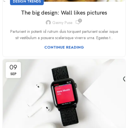
DESIGN TRENDS
The big design: Wall likes pictures
0
Geimy Puse
Parturient in potenti id rutrum duis torquent parturient sceler isque
sit vestibulum a posuere scelerisque viverra urna. Egestas t...
CONTINUE READING
09
SEP