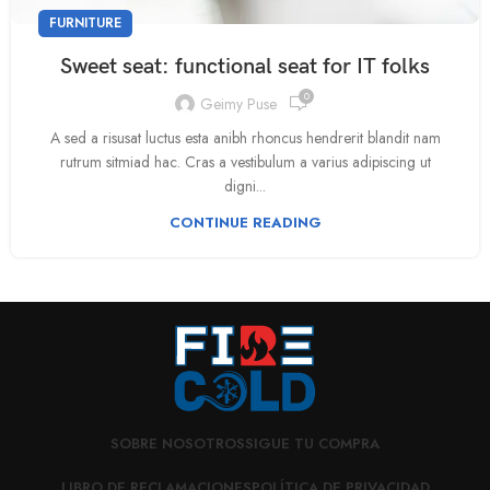
FURNITURE
Sweet seat: functional seat for IT folks
0
Geimy Puse
A sed a risusat luctus esta anibh rhoncus hendrerit blandit nam
rutrum sitmiad hac. Cras a vestibulum a varius adipiscing ut
digni...
CONTINUE READING
SOBRE NOSOTROS
SIGUE TU COMPRA
LIBRO DE RECLAMACIONES
POLÍTICA DE PRIVACIDAD