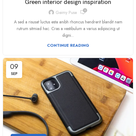
Green interior design inspiration
0
Geimy Puse
A sed a risusat luctus esta anibh rhoncus hendrerit blandit nam
rutrum sitmiad hac. Cras a vestibulum a varius adipiscing ut
digni...
CONTINUE READING
09
SEP