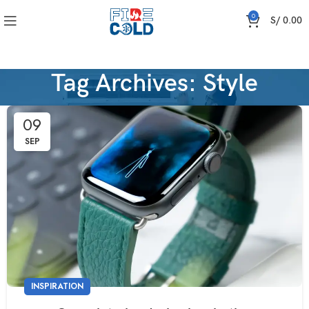
0
S/
0.00
Tag Archives: Style
09
SEP
INSPIRATION